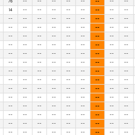
76
--
--
--
--
--
--
--
--
14
--
--
--
--
--
--
--
--
--
--
--
--
--
--
--
--
--
--
--
--
--
--
--
--
--
--
--
--
--
--
--
--
--
--
--
--
--
--
--
--
--
--
--
--
--
--
--
--
--
--
--
--
--
--
--
--
--
--
--
--
--
--
--
--
--
--
--
--
--
--
--
--
--
--
--
--
--
--
--
--
--
--
--
--
--
--
--
--
--
--
--
--
--
--
--
--
--
--
--
--
--
--
--
--
--
--
--
--
--
--
--
--
--
--
--
--
--
--
--
--
--
--
--
--
--
--
--
--
--
--
--
--
--
--