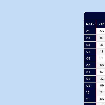
DATE
Jan
01
55
02
93
03
23
04
13
05
15
06
66
07
67
08
32
09
09
10
27
11
66