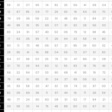
7
58
31
07
99
14
82
25
56
41
68
04
8
12
67
85
04
77
29
93
18
54
33
70
9
74
09
36
58
22
91
48
65
11
84
27
0
49
88
16
35
69
07
81
92
28
56
03
83
24
91
67
40
53
06
79
12
98
45
2
17
62
05
89
71
26
94
33
58
14
80
3
90
11
73
48
06
67
21
85
39
60
32
4
28
95
41
16
88
04
59
72
07
51
83
5
64
37
98
53
25
79
10
47
86
31
08
6
01
70
29
94
60
12
55
83
18
76
43
7
56
22
84
07
33
90
68
41
95
19
72
8
78
49
10
65
81
24
37
99
06
52
14
9
35
93
58
20
47
61
09
74
32
87
00
0
82
05
69
38
11
97
44
16
71
26
59
1
46
77
24
90
63
08
31
52
17
94
21
2
09
58
33
14
75
49
86
60
02
67
91