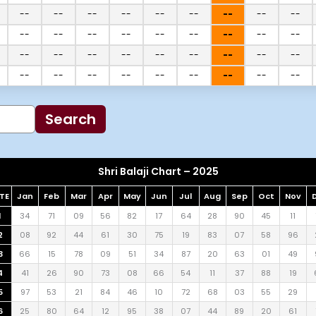
--
--
--
--
--
--
--
--
--
--
--
--
--
--
--
--
--
--
--
--
--
--
--
--
--
--
--
--
--
--
--
--
--
--
--
--
Search
Shri Balaji Chart – 2025
TE
Jan
Feb
Mar
Apr
May
Jun
Jul
Aug
Sep
Oct
Nov
1
34
71
09
56
82
17
64
28
90
45
11
2
08
92
44
61
30
75
19
83
07
58
96
3
66
15
78
09
51
34
87
20
63
01
49
4
41
26
90
73
08
66
54
11
37
88
19
5
97
53
21
84
46
10
72
68
03
55
29
6
25
80
64
12
95
38
07
44
89
20
61