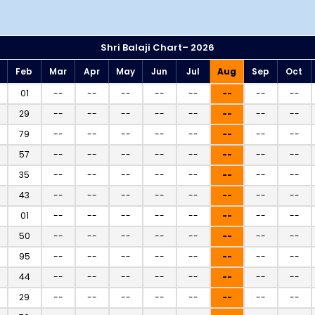
Shri Balaji Chart– 2026
Feb
Mar
Apr
May
Jun
Jul
Aug
Sep
Oct
01
--
--
--
--
--
--
--
--
29
--
--
--
--
--
--
--
--
79
--
--
--
--
--
--
--
--
57
--
--
--
--
--
--
--
--
35
--
--
--
--
--
--
--
--
43
--
--
--
--
--
--
--
--
01
--
--
--
--
--
--
--
--
50
--
--
--
--
--
--
--
--
95
--
--
--
--
--
--
--
--
44
--
--
--
--
--
--
--
--
29
--
--
--
--
--
--
--
--