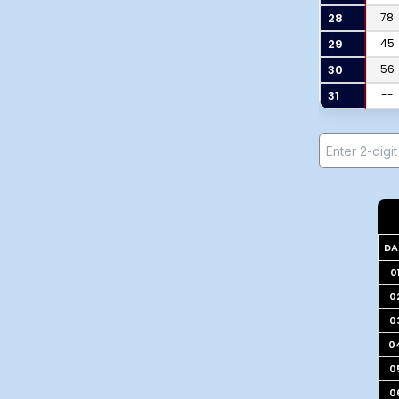
28
78
29
45
30
56
31
--
DA
0
0
0
0
0
0