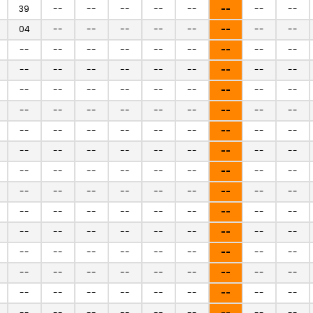
39
--
--
--
--
--
--
--
--
04
--
--
--
--
--
--
--
--
--
--
--
--
--
--
--
--
--
--
--
--
--
--
--
--
--
--
--
--
--
--
--
--
--
--
--
--
--
--
--
--
--
--
--
--
--
--
--
--
--
--
--
--
--
--
--
--
--
--
--
--
--
--
--
--
--
--
--
--
--
--
--
--
--
--
--
--
--
--
--
--
--
--
--
--
--
--
--
--
--
--
--
--
--
--
--
--
--
--
--
--
--
--
--
--
--
--
--
--
--
--
--
--
--
--
--
--
--
--
--
--
--
--
--
--
--
--
--
--
--
--
--
--
--
--