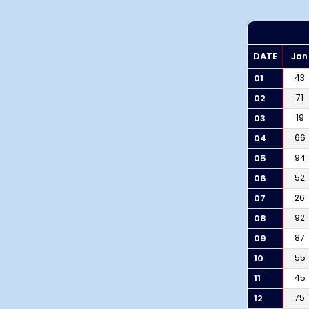
DATE
Jan
01
43
02
71
03
19
04
66
05
94
06
52
07
26
08
92
09
87
10
55
11
45
12
75