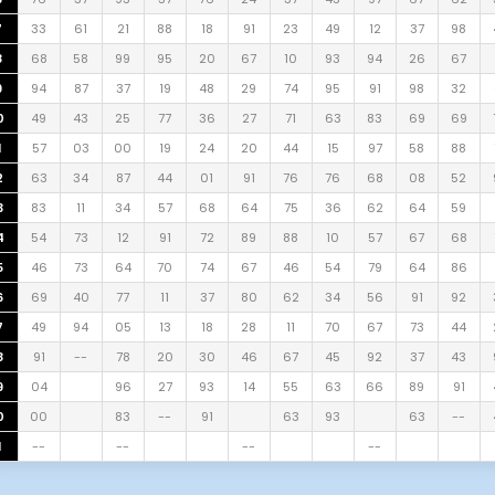
7
33
61
21
88
18
91
23
49
12
37
98
8
68
58
99
95
20
67
10
93
94
26
67
9
94
87
37
19
48
29
74
95
91
98
32
0
49
43
25
77
36
27
71
63
83
69
69
1
57
03
00
19
24
20
44
15
97
58
88
2
63
34
87
44
01
91
76
76
68
08
52
3
83
11
34
57
68
64
75
36
62
64
59
4
54
73
12
91
72
89
88
10
57
67
68
5
46
73
64
70
74
67
46
54
79
64
86
6
69
40
77
11
37
80
62
34
56
91
92
7
49
94
05
13
18
28
11
70
67
73
44
8
91
--
78
20
30
46
67
45
92
37
43
9
04
96
27
93
14
55
63
66
89
91
0
00
83
--
91
63
93
63
--
1
--
--
--
--