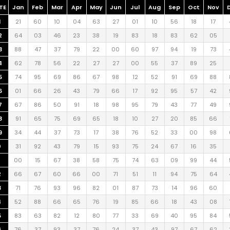
TE
Jan
Feb
Mar
Apr
May
Jun
Jul
Aug
Sep
Oct
Nov
1
21
60
10
04
63
27
01
10
56
18
17
2
64
03
46
23
38
19
83
18
83
62
05
3
88
47
37
79
22
00
60
97
94
19
73
4
62
78
56
22
27
27
00
55
37
89
25
5
74
95
69
86
67
98
12
52
91
69
88
6
01
66
26
43
79
66
17
92
95
57
42
7
67
86
50
91
18
98
95
79
43
77
49
8
91
65
75
69
65
18
10
27
20
85
66
9
34
44
37
73
17
38
76
52
33
00
98
0
31
92
43
79
15
93
75
24
67
16
35
00
15
67
38
58
75
74
63
09
99
44
2
66
67
60
66
00
71
51
11
94
75
64
3
71
76
93
96
82
01
87
73
14
96
60
4
52
88
66
65
76
19
85
66
18
43
08
5
83
63
82
12
80
77
33
69
40
95
84
6
76
37
93
37
76
24
37
43
97
67
62