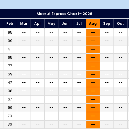
Meerut Express Chart– 2026
Feb
Mar
Apr
May
Jun
Jul
Aug
Sep
Oct
95
--
--
--
--
--
--
--
--
99
--
--
--
--
--
--
--
--
31
--
--
--
--
--
--
--
--
65
--
--
--
--
--
--
--
--
77
--
--
--
--
--
--
--
--
69
--
--
--
--
--
--
--
--
47
--
--
--
--
--
--
--
--
98
--
--
--
--
--
--
--
--
67
--
--
--
--
--
--
--
--
99
--
--
--
--
--
--
--
--
79
--
--
--
--
--
--
--
--
36
--
--
--
--
--
--
--
--