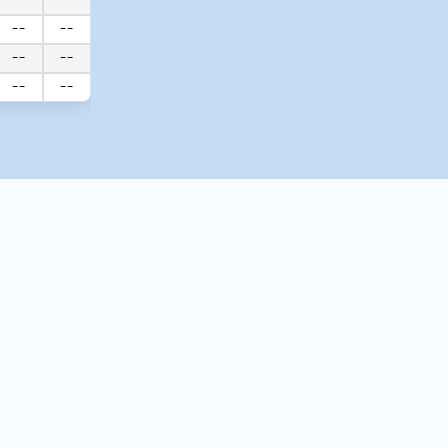
--
--
--
--
--
--