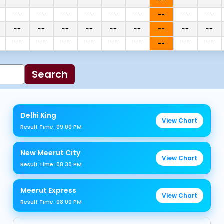
--
--
--
--
--
--
--
--
--
--
--
--
--
--
--
--
--
--
--
--
--
--
--
--
--
--
--
Search
Delhi King
View Chart
Result Time: 09:00 PM
New Meerut City
View Chart
Result Time: 08:30 PM
Meerut Express
View Chart
Result Time: 08:00 PM