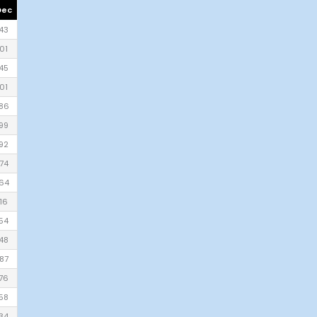
Dec
43
01
45
01
86
99
92
74
64
16
54
48
87
76
58
34