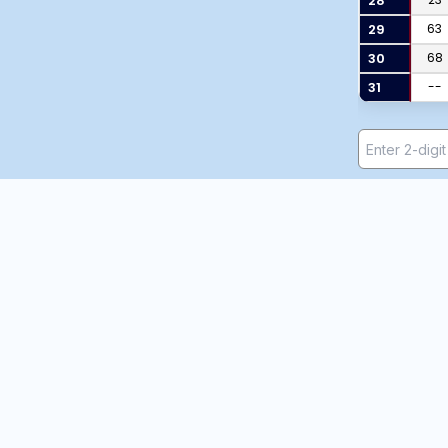
28
29
63
30
68
31
--