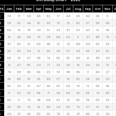
TE
Jan
Feb
Mar
Apr
May
Jun
Jul
Aug
Sep
Oct
Nov
1
34
71
09
56
82
17
64
28
90
45
11
2
08
92
44
61
30
75
19
83
07
58
96
3
66
15
78
09
51
34
87
20
63
01
49
4
41
26
90
73
08
66
54
11
37
88
19
5
97
53
21
84
46
10
72
68
03
55
29
6
25
80
64
12
95
38
07
44
89
20
61
7
58
31
07
99
14
82
25
56
41
68
04
8
12
67
85
04
77
29
93
18
54
33
70
9
74
09
36
58
22
91
48
65
11
84
27
0
49
88
16
35
69
07
81
92
28
56
03
83
24
91
67
40
53
06
79
12
98
45
2
17
62
05
89
71
26
94
33
58
14
80
3
90
11
73
48
06
67
21
85
39
60
32
4
28
95
41
16
88
04
59
72
07
51
83
5
64
37
98
53
25
79
10
47
86
31
08