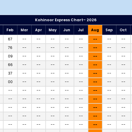
Kohinoor Express Chart– 2026
Feb
Mar
Apr
May
Jun
Jul
Aug
Sep
Oct
67
--
--
--
--
--
--
--
--
76
--
--
--
--
--
--
--
--
09
--
--
--
--
--
--
--
--
66
--
--
--
--
--
--
--
--
37
--
--
--
--
--
--
--
--
00
--
--
--
--
--
--
--
--
--
--
--
--
--
--
--
--
--
--
--
--
--
--
--
--
--
--
--
--
--
--
--
--
--
--
--
--
--
--
--
--
--
--
--
--
--
--
--
--
--
--
--
--
--