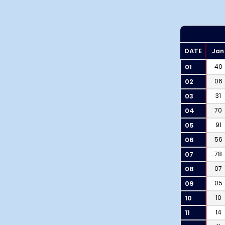
DATE
Jan
01
40
02
06
03
31
04
70
05
91
06
56
07
78
08
07
09
05
10
10
11
14