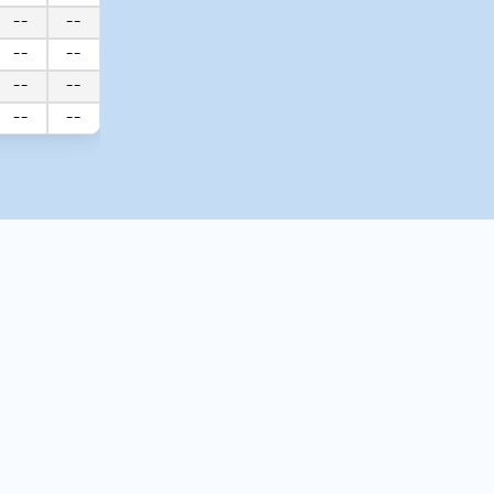
--
--
--
--
--
--
--
--