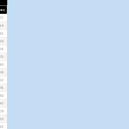
Dec
77
24
92
60
14
73
90
06
52
75
30
47
09
20
92