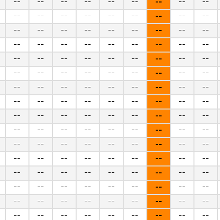
--
--
--
--
--
--
--
--
--
--
--
--
--
--
--
--
--
--
--
--
--
--
--
--
--
--
--
--
--
--
--
--
--
--
--
--
--
--
--
--
--
--
--
--
--
--
--
--
--
--
--
--
--
--
--
--
--
--
--
--
--
--
--
--
--
--
--
--
--
--
--
--
--
--
--
--
--
--
--
--
--
--
--
--
--
--
--
--
--
--
--
--
--
--
--
--
--
--
--
--
--
--
--
--
--
--
--
--
--
--
--
--
--
--
--
--
--
--
--
--
--
--
--
--
--
--
--
--
--
--
--
--
--
--
--
--
--
--
--
--
--
--
--
--