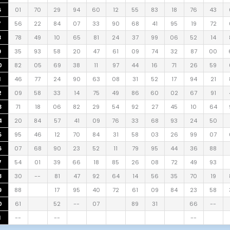
6
01
70
29
94
60
12
55
83
18
76
43
7
56
22
84
07
33
90
68
41
95
19
72
8
78
49
10
65
81
24
37
99
06
52
14
9
35
93
58
20
47
61
09
74
32
87
00
0
82
05
69
38
11
97
44
16
71
26
59
1
46
77
24
90
63
08
31
52
17
94
21
2
09
58
33
14
75
49
86
60
02
67
91
3
71
18
06
82
29
54
92
27
45
10
64
4
20
84
57
41
09
76
33
68
93
24
50
5
95
46
12
70
84
31
58
03
26
99
07
6
07
68
90
23
52
11
79
95
44
36
88
7
54
01
39
66
18
85
26
08
72
49
93
8
30
--
81
47
92
64
14
56
35
70
19
9
88
17
95
40
72
61
09
84
23
58
0
61
52
--
07
89
31
66
--
1
--
--
--