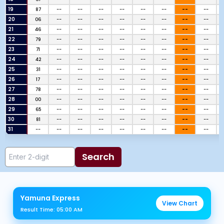
19
87
--
--
--
--
--
--
--
--
20
06
--
--
--
--
--
--
--
--
21
46
--
--
--
--
--
--
--
--
22
79
--
--
--
--
--
--
--
--
23
71
--
--
--
--
--
--
--
--
24
42
--
--
--
--
--
--
--
--
25
31
--
--
--
--
--
--
--
--
26
17
--
--
--
--
--
--
--
--
27
78
--
--
--
--
--
--
--
--
28
00
--
--
--
--
--
--
--
--
29
65
--
--
--
--
--
--
--
--
30
81
--
--
--
--
--
--
--
--
31
--
--
--
--
--
--
--
--
--
Search
Yamuna Express
View Chart
Result Time: 05:00 AM