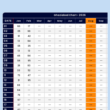
Ghaziabad Chart– 2026
DATE
Jan
Feb
Mar
Apr
May
Jun
Jul
Aug
Sep
01
66
17
--
--
--
--
--
--
--
02
05
99
--
--
--
--
--
--
--
03
91
42
--
--
--
--
--
--
--
04
13
84
--
--
--
--
--
--
--
05
05
35
--
--
--
--
--
--
--
06
13
13
--
--
--
--
--
--
--
07
44
84
--
--
--
--
--
--
--
08
04
95
--
--
--
--
--
--
--
09
28
83
--
--
--
--
--
--
--
10
33
52
--
--
--
--
--
--
--
11
73
47
--
--
--
--
--
--
--
12
21
95
--
--
--
--
--
--
--
13
88
--
--
--
--
--
--
--
--
14
84
--
--
--
--
--
--
--
--
15
79
--
--
--
--
--
--
--
--
16
97
--
--
--
--
--
--
--
--
17
37
--
--
--
--
--
--
--
--
18
67
--
--
--
--
--
--
--
--