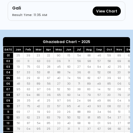
Gali
View Chart
Result Time: 11:35 AM
Ghaziabad Chart – 2025
DATE
Jan
Feb
Mar
Apr
May
Jun
Jul
Aug
Sep
Oct
Nov
Dec
01
25
39
23
22
90
15
54
88
46
59
89
63
02
00
11
63
03
06
71
56
98
57
58
69
82
03
19
75
02
28
45
60
27
64
94
42
35
91
04
57
33
53
81
88
74
36
61
52
08
20
98
05
66
29
61
67
40
74
56
82
67
39
92
72
06
48
53
89
56
27
30
71
89
49
85
06
12
07
95
63
97
06
52
50
38
83
14
52
08
72
08
67
94
80
36
65
60
14
79
57
20
79
25
09
28
35
41
25
97
96
24
98
49
86
04
91
10
37
75
42
22
57
95
41
43
93
08
02
07
11
69
17
19
93
33
26
88
89
34
56
51
72
12
83
62
23
83
79
50
52
81
85
54
37
11
13
50
87
54
85
33
40
68
18
01
96
27
85
14
79
04
95
25
27
31
11
37
67
98
60
66